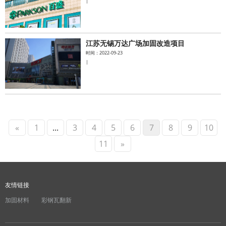
|
江苏无锡万达广场加固改造项目
时间：2022-09-23
|
«
1
...
3
4
5
6
7
8
9
10
11
»
友情链接
加固材料
彩钢瓦翻新