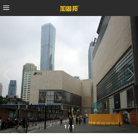
加固邦
碳纤维系统
粘钢加固系统
预应力系统
植筋锚固系统
砼修复系统
1
/
1
桥梁支座系统