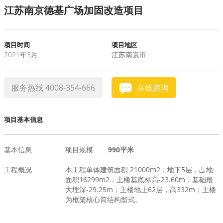
江苏南京德基广场加固改造项目
水泥基系统
新能源系统
项目时间
项目地区
2021年3月
江苏南京市
案例中心
服务热线 4008-354-666
在线咨询
项目基本信息
基本信息
项目规模
990平米
工程概况
本工程单体建筑面积 21000m2；地下5层，占地
面积16299m2；主楼基底标高-23.60m，基础最
大埋深-29.25m；主楼地上62层，高332m；主楼
为框架核心筒结构型式。