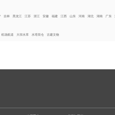
宁
吉林
黑龙江
江苏
浙江
安徽
福建
江西
山东
河南
湖北
湖南
广东
机场航道
大坝水库
水塔筒仓
古建文物