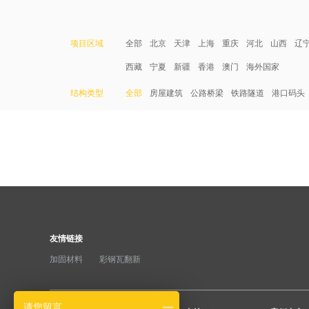
项目区域
全部
北京
天津
上海
重庆
河北
山西
辽
西藏
宁夏
新疆
香港
澳门
海外国家
结构类型
全部
房屋建筑
公路桥梁
铁路隧道
港口码头
友情链接
加固材料
彩钢瓦翻新
请您留言