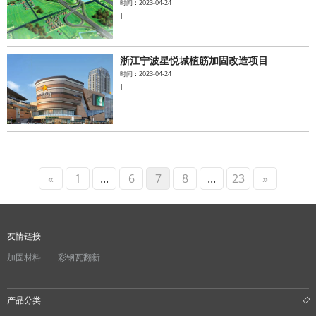
时间：2023-04-24
|
浙江宁波星悦城植筋加固改造项目
时间：2023-04-24
|
«
1
...
6
7
8
...
23
»
友情链接
加固材料
彩钢瓦翻新
产品分类