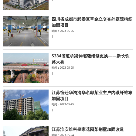
四川省成都市武侯区草金立交杏外庭院植筋
加固项目
时间：2023-05-26
|
S334省道桥梁伸缩缝维修更换——新长铁
路大桥
时间：2023-05-25
|
江苏宿迁华鸿清华名邸某业主户内碳纤维布
加固项目
时间：2023-05-25
|
江苏淮安维科皇家花园某别墅加固改造
时间：2023-05-24