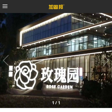
加固邦
碳纤维系统
粘钢加固系统
预应力系统
植筋锚固系统
砼修复系统
1
/
1
桥梁支座系统