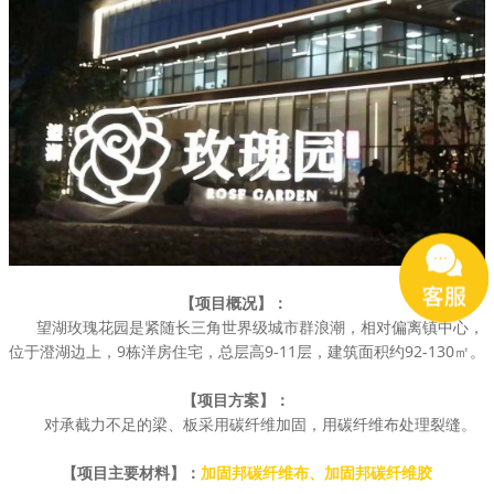
【项目概况】：
望湖玫瑰花园是紧随长三角世界级城市群浪潮，相对偏离镇中心，
位于澄湖边上，9栋洋房住宅，总层高9-11层，建筑面积约92-130㎡。
【项目方案】：
对承截力不足的梁、板采用碳纤维加固，用碳纤维布处理裂缝。
【项目主要材料】：
加固邦碳纤维布
、
加固邦碳纤维胶