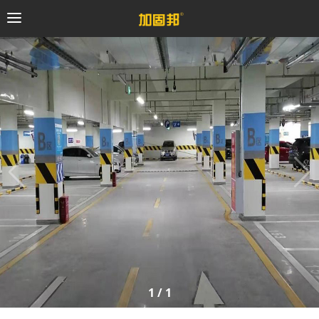
加固邦
碳纤维系统
粘钢加固系统
预应力系统
植筋锚固系统
砼修复系统
1
/
1
桥梁支座系统