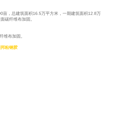
，总建筑面积16.5万平方米，一期建筑面积12.8万
梁面碳纤维布加固。
纤维布加固。
固邦粘钢胶