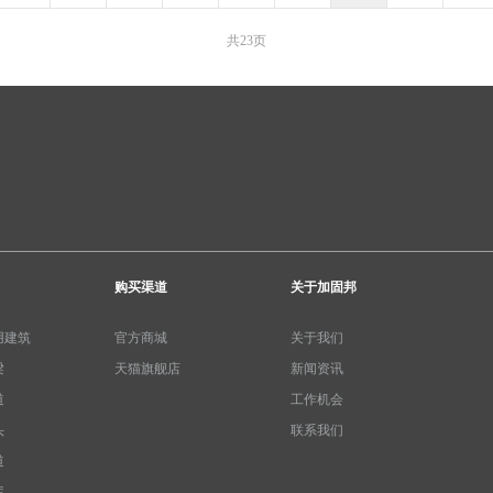
共23页
购买渠道
关于加固邦
用建筑
官方商城
关于我们
梁
天猫旗舰店
新闻资讯
道
工作机会
头
联系我们
道
库