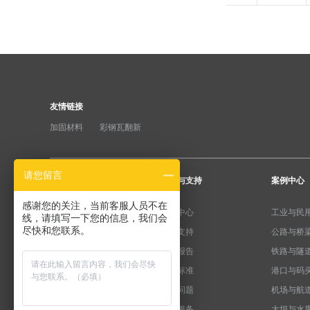
友情链接
加固材料
彩钢瓦翻新
请您留言
产品分类
服务与支持
案例中心
感谢您的关注，当前客服人员不在
纤维加固系统
下载中心
工业与民
线，请填写一下您的信息，我们会
尽快和您联系。
粘钢加固系统
产品支持
公路与桥
预应力系统
检测报告
铁路与隧
水泥基系统
规范标准
港口与码
植筋锚固系统
常见问题
机场与航
裂缝修复系统
售后服务
大坝与水