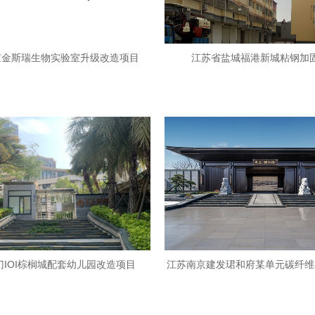
京金斯瑞生物实验室升级改造项目
江苏省盐城福港新城粘钢加
门IOI棕榈城配套幼儿园改造项目
江苏南京建发珺和府某单元碳纤维