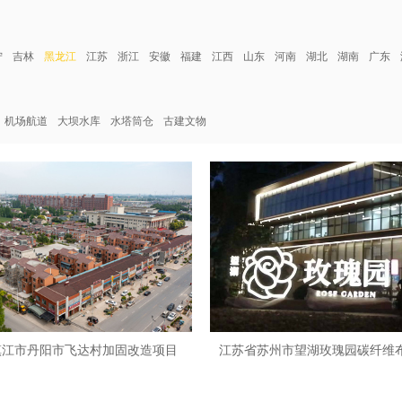
宁
吉林
黑龙江
江苏
浙江
安徽
福建
江西
山东
河南
湖北
湖南
广东
机场航道
大坝水库
水塔筒仓
古建文物
镇江市丹阳市飞达村加固改造项目
江苏省苏州市望湖玫瑰园碳纤维