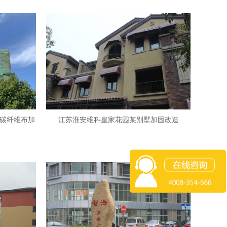
碳纤维布加
江苏淮安维科皇家花园某别墅加固改造