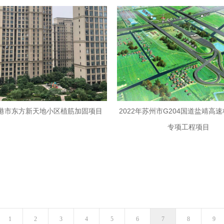
港市东方新天地小区植筋加固项目
2022年苏州市G204国道盐靖高
专项工程项目
1
2
3
4
5
6
7
8
9