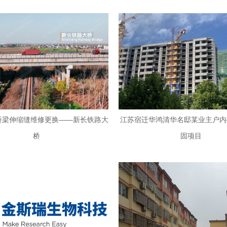
道桥梁伸缩缝维修更换——新长铁路大
江苏宿迁华鸿清华名邸某业主户内
桥
固项目