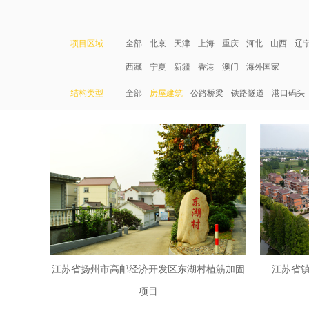
项目区域
全部
北京
天津
上海
重庆
河北
山西
辽
西藏
宁夏
新疆
香港
澳门
海外国家
结构类型
全部
房屋建筑
公路桥梁
铁路隧道
港口码头
江苏省扬州市高邮经济开发区东湖村植筋加固
江苏省
项目