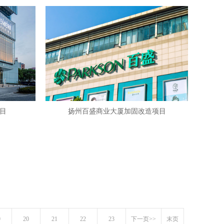
目
扬州百盛商业大厦加固改造项目
9
20
21
22
23
下一页>>
末页