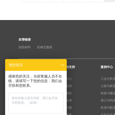
友情链接
加固材料
彩钢瓦翻新
请您留言
产品分类
服务与支持
案例中心
感谢您的关注，当前客服人员不在
纤维加固系统
下载中心
工业与民
线，请填写一下您的信息，我们会
尽快和您联系。
粘钢加固系统
产品支持
公路与桥
预应力系统
检测报告
铁路与隧
水泥基系统
规范标准
港口与码
植筋锚固系统
常见问题
机场与航
裂缝修复系统
售后服务
大坝与水