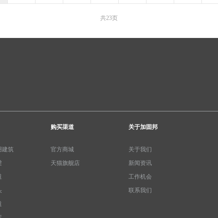
共23页
购买渠道
关于加固邦
用建筑
官方商城
关于我们
梁
天猫旗舰店
新闻资讯
道
工作机会
头
联系我们
道
库