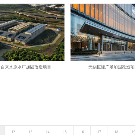
海自来水原水厂加固改造项目
无锡恒隆广场加固改造项
12
13
14
15
16
17
18
1