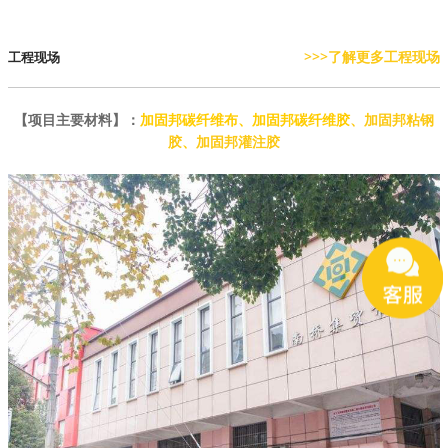
>>>了解更多工程现场
工程现场
【项目主要材料】：
加固邦碳纤维布
、
加固邦碳纤维胶
、
加固邦粘钢
胶
、
加固邦灌注胶