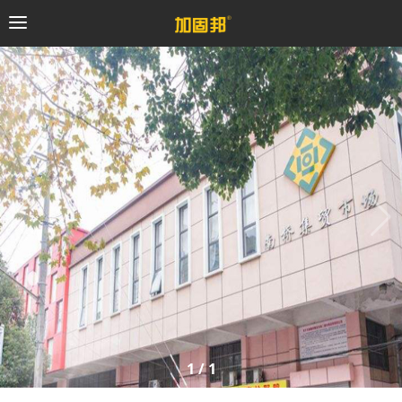
加固邦
碳纤维系统
粘钢加固系统
预应力系统
植筋锚固系统
砼修复系统
1
/
1
桥梁支座系统