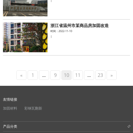
|
浙江省温州市某商品房加固改造
时间：2022-11-10
|
«
1
...
9
10
11
...
23
»
友情链接
加固材料
彩钢瓦翻新
产品分类