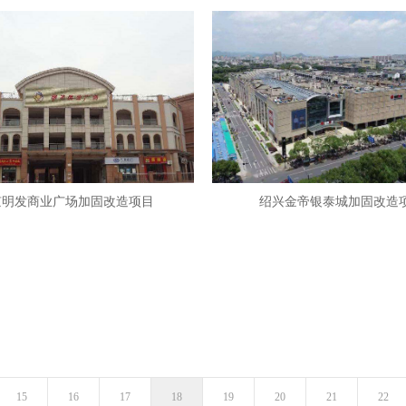
京明发商业广场加固改造项目
绍兴金帝银泰城加固改造
15
16
17
18
19
20
21
22