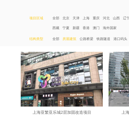
项目区域
全部
北京
天津
上海
重庆
河北
山西
辽
西藏
宁夏
新疆
香港
澳门
海外国家
结构类型
全部
房屋建筑
公路桥梁
铁路隧道
港口码头
上海亚繁亚乐城2层加固改造项目
上