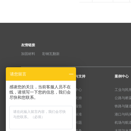
友情链接
加固材料
彩钢瓦翻新
请您留言
产品分类
服务与支持
案例中心
感谢您的关注，当前客服人员不在
纤维加固系统
下载中心
工业与民
线，请填写一下您的信息，我们会
尽快和您联系。
粘钢加固系统
产品支持
公路与桥
预应力系统
检测报告
铁路与隧
水泥基系统
规范标准
港口与码
植筋锚固系统
常见问题
机场与航
裂缝修复系统
售后服务
大坝与水