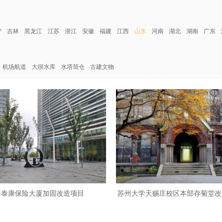
宁
吉林
黑龙江
江苏
浙江
安徽
福建
江西
山东
河南
湖北
湖南
广东
机场航道
大坝水库
水塔筒仓
古建文物
海泰康保险大厦加固改造项目
苏州大学天赐庄校区本部存菊堂改