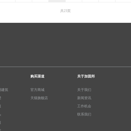
共23页
购买渠道
关于加固邦
用建筑
官方商城
关于我们
梁
天猫旗舰店
新闻资讯
道
工作机会
头
联系我们
道
库