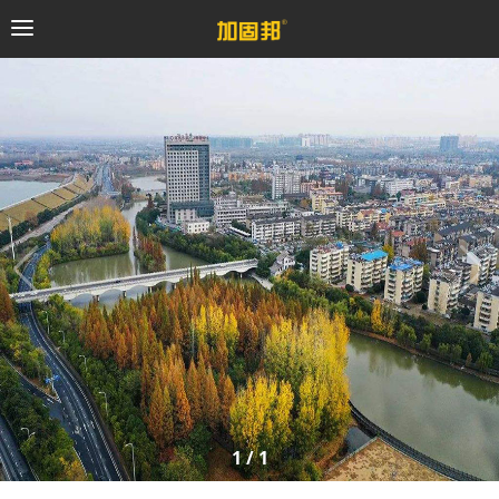
加固邦
碳纤维系统
粘钢加固系统
预应力系统
植筋锚固系统
砼修复系统
1
/
1
桥梁支座系统