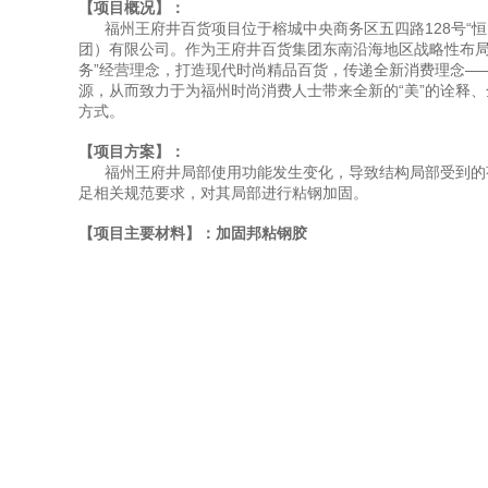
【项目概况】：
福州王府井百货项目位于榕城中央商务区五四路128号“恒
团）有限公司。作为王府井百货集团东南沿海地区战略性布局
务”经营理念，打造现代时尚精品百货，传递全新消费理念—
源，从而致力于为福州时尚消费人士带来全新的“美”的诠释
方式。
【项目方案】：
福州王府井局部使用功能发生变化，导致结构局部受到的
足相关规范要求，对其局部进行粘钢加固。
【项目主要材料】：加固邦粘钢胶