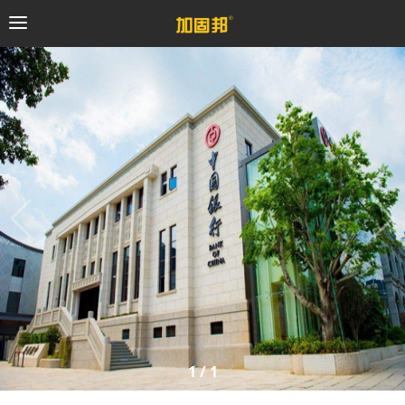
加固邦
碳纤维系统
粘钢加固系统
预应力系统
植筋锚固系统
砼修复系统
1
/
1
桥梁支座系统