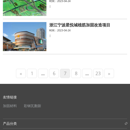
时间：2023-04-24
|
浙江宁波星悦城植筋加固改造项目
时间：2023-04-24
|
«
1
...
6
7
8
...
23
»
友情链接
加固材料
彩钢瓦翻新
产品分类