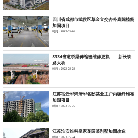
四川省成都市武侯区草金立交杏外庭院植筋
加固项目
时间：2023-05-26
|
S334省道桥梁伸缩缝维修更换——新长铁
路大桥
时间：2023-05-25
|
江苏宿迁华鸿清华名邸某业主户内碳纤维布
加固项目
时间：2023-05-25
|
江苏淮安维科皇家花园某别墅加固改造
时间：2023-05-24