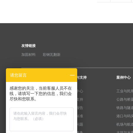
友情链接
加固材料
彩钢瓦翻新
请您留言
产品分类
服务与支持
案例中心
感谢您的关注，当前客服人员不在
纤维加固系统
下载中心
工业与民
线，请填写一下您的信息，我们会
尽快和您联系。
粘钢加固系统
产品支持
公路与桥
预应力系统
检测报告
铁路与隧
水泥基系统
规范标准
港口与码
植筋锚固系统
常见问题
机场与航
裂缝修复系统
售后服务
大坝与水