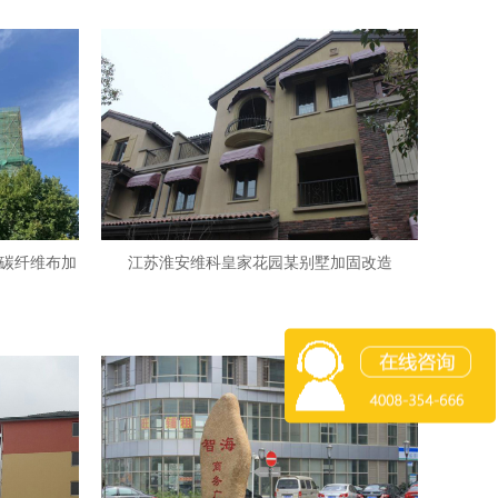
碳纤维布加
江苏淮安维科皇家花园某别墅加固改造