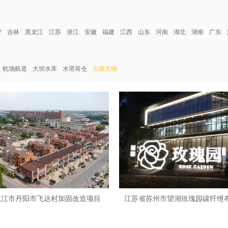
宁
吉林
黑龙江
江苏
浙江
安徽
福建
江西
山东
河南
湖北
湖南
广东
机场航道
大坝水库
水塔筒仓
古建文物
镇江市丹阳市飞达村加固改造项目
江苏省苏州市望湖玫瑰园碳纤维