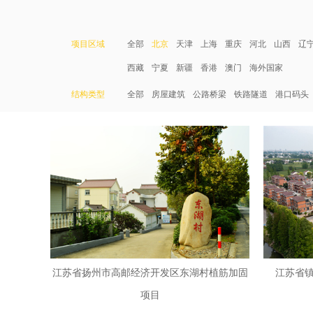
项目区域
全部
北京
天津
上海
重庆
河北
山西
辽
西藏
宁夏
新疆
香港
澳门
海外国家
结构类型
全部
房屋建筑
公路桥梁
铁路隧道
港口码头
江苏省扬州市高邮经济开发区东湖村植筋加固
江苏省
项目