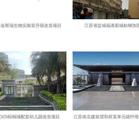
京金斯瑞生物实验室升级改造项目
江苏省盐城福港新城粘钢加
门IOI棕榈城配套幼儿园改造项目
江苏南京建发珺和府某单元碳纤维