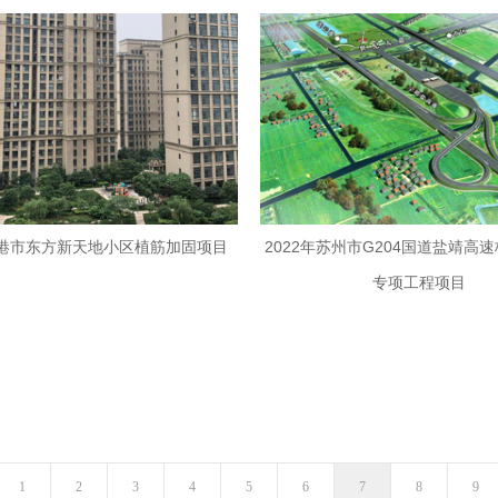
港市东方新天地小区植筋加固项目
2022年苏州市G204国道盐靖高
专项工程项目
1
2
3
4
5
6
7
8
9