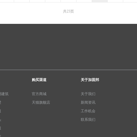
共23页
购买渠道
关于加固邦
用建筑
官方商城
关于我们
梁
天猫旗舰店
新闻资讯
道
工作机会
头
联系我们
道
库