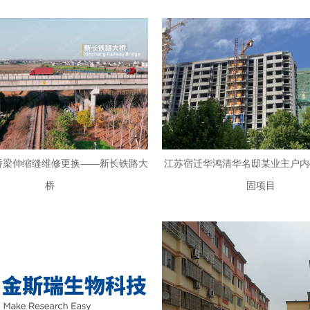
道桥梁伸缩缝维修更换——新长铁路大
江苏宿迁华鸿清华名邸某业主户内
桥
固项目