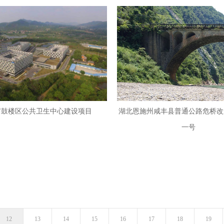
市鼓楼区公共卫生中心建设项目
湖北恩施州咸丰县普通公路危桥改
一号
12
13
14
15
16
17
18
19