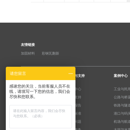
友情链接
加固材料
彩钢瓦翻新
请您留言
产品分类
服务与支持
案例中心
感谢您的关注，当前客服人员不在
纤维加固系统
下载中心
工业与民
线，请填写一下您的信息，我们会
尽快和您联系。
粘钢加固系统
产品支持
公路与桥
预应力系统
检测报告
铁路与隧
水泥基系统
规范标准
港口与码
植筋锚固系统
常见问题
机场与航
裂缝修复系统
售后服务
大坝与水