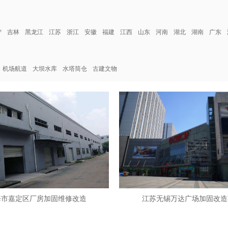
宁
吉林
黑龙江
江苏
浙江
安徽
福建
江西
山东
河南
湖北
湖南
广东
机场航道
大坝水库
水塔筒仓
古建文物
海市嘉定区厂房加固维修改造
江苏无锡万达广场加固改造