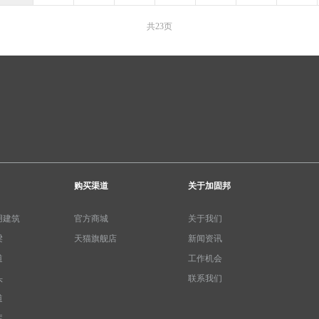
共23页
购买渠道
关于加固邦
用建筑
官方商城
关于我们
梁
天猫旗舰店
新闻资讯
道
工作机会
头
联系我们
道
库