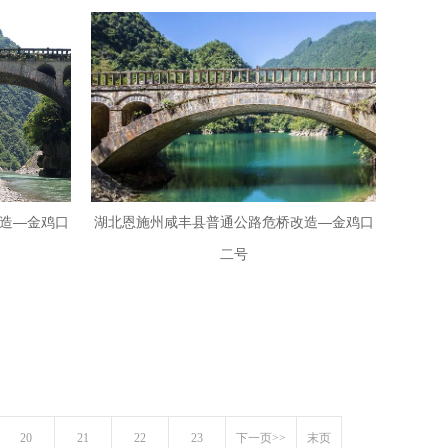
造—金鸡口
湖北恩施州咸丰县普通公路危桥改造—金鸡口
二号
20
21
22
23
下一页>>
末页