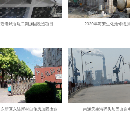
宿迁隆城香堤二期加固改造项目
2020年海安生化池修缮
浦东新区东陆新村自住房加固改造
南通天生港码头加固改造