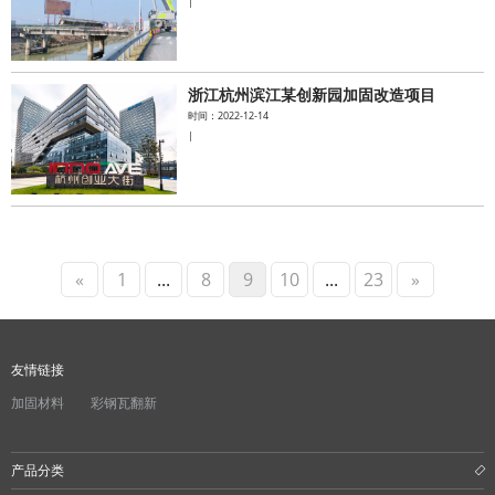
|
浙江杭州滨江某创新园加固改造项目
时间：2022-12-14
|
«
1
...
8
9
10
...
23
»
友情链接
加固材料
彩钢瓦翻新
产品分类