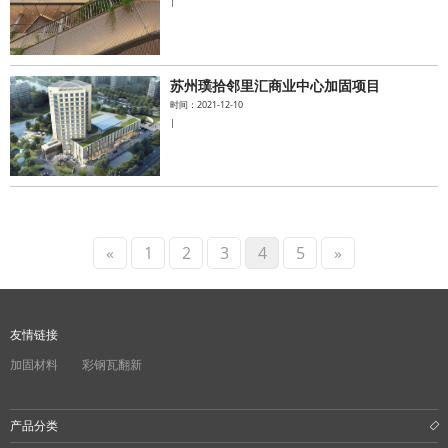
|
苏州璞拾邻里汇商业中心加固项目
时间：2021-12-10
|
«
1
2
3
4
5
»
友情链接
加固材料
彩钢瓦翻新
产品分类