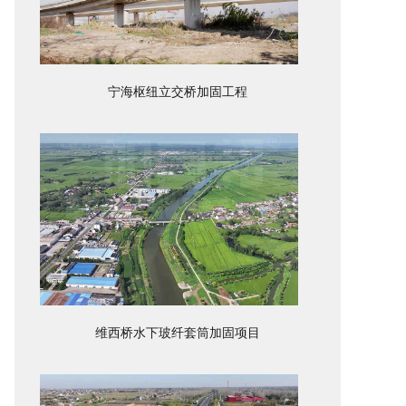
宁海枢纽立交桥加固工程
维西桥水下玻纤套筒加固项目