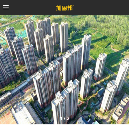
加固邦
碳纤维系统
粘钢加固系统
预应力系统
植筋锚固系统
砼修复系统
1
/
2
桥梁支座系统