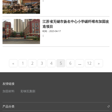
|
江苏省无锡市扬名中心小学碳纤维布加固改
造项目
时间：2023-04-17
|
«
1
2
3
4
5
6
...
12
»
友情链接
加固材料
彩钢瓦翻新
产品分类