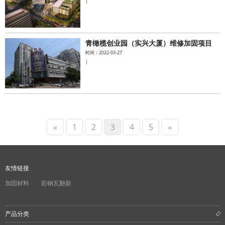
|
青橄榄创业园（实兴大厦）维修加固项目
时间：2022-03-27
|
«
1
2
3
4
5
»
友情链接
加固材料
彩钢瓦翻新
产品分类