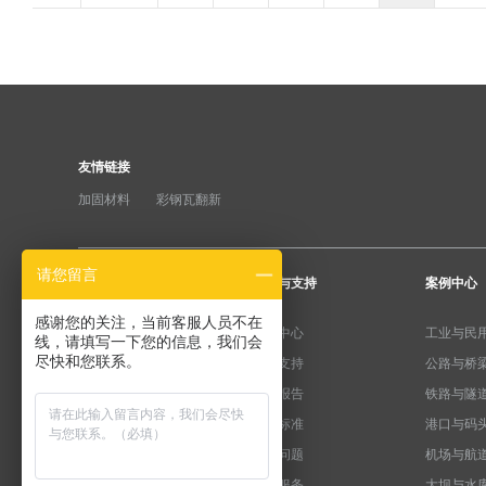
友情链接
加固材料
彩钢瓦翻新
请您留言
产品分类
服务与支持
案例中心
感谢您的关注，当前客服人员不在
纤维加固系统
下载中心
工业与民
线，请填写一下您的信息，我们会
尽快和您联系。
粘钢加固系统
产品支持
公路与桥
预应力系统
检测报告
铁路与隧
水泥基系统
规范标准
港口与码
植筋锚固系统
常见问题
机场与航
裂缝修复系统
售后服务
大坝与水