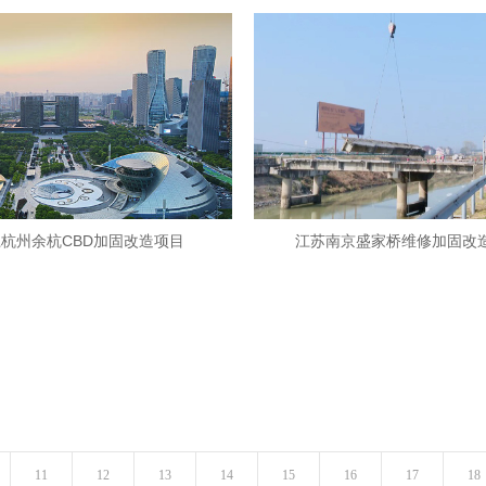
杭州余杭CBD加固改造项目
江苏南京盛家桥维修加固改
11
12
13
14
15
16
17
18