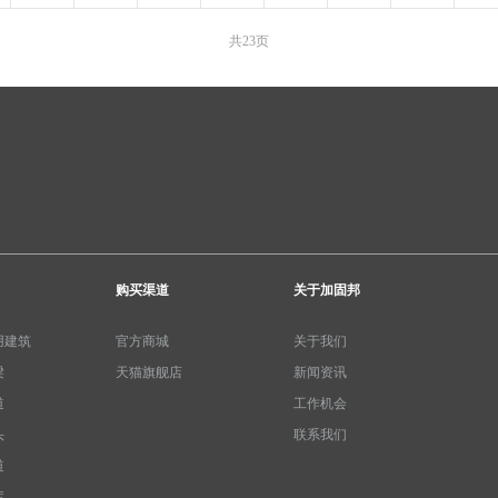
共23页
购买渠道
关于加固邦
用建筑
官方商城
关于我们
梁
天猫旗舰店
新闻资讯
道
工作机会
头
联系我们
道
库