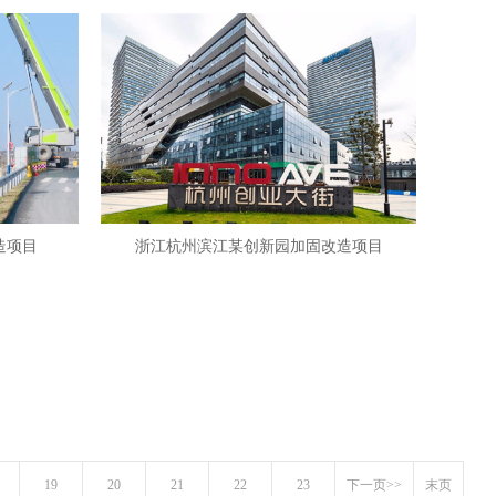
造项目
浙江杭州滨江某创新园加固改造项目
19
20
21
22
23
下一页>>
末页