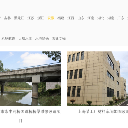
宁
吉林
黑龙江
江苏
浙江
安徽
福建
江西
山东
河南
湖北
湖南
广东
机场航道
大坝水库
水塔筒仓
古建文物
江市永丰河桥国道桥桥梁维修改造项
上海某工厂材料车间加固改
目