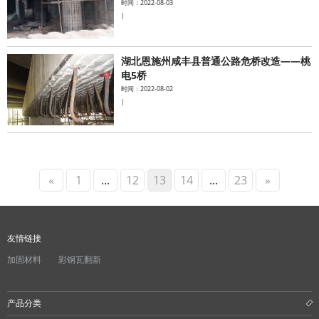
时间：2022-08-03
|
湖北恩施州咸丰县普通公路危桥改造——桃
电5桥
时间：2022-08-02
|
«
1
...
12
13
14
...
23
»
友情链接
加固材料
彩钢瓦翻新
产品分类