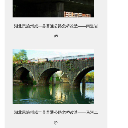
湖北恩施州咸丰县普通公路危桥改造——南道岩
桥
湖北恩施州咸丰县普通公路危桥改造——马河二
桥