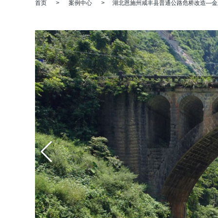
首页
>
案例中心
>
湖北恩施州咸丰县普通公路危桥改造—金