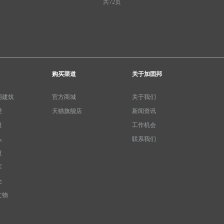
共72页
购买渠道
关于加固邦
用建筑
官方商城
关于我们
梁
天猫旗舰店
新闻资讯
道
工作机会
头
联系我们
道
库
仓
文物