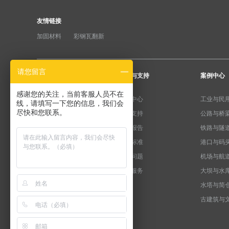
友情链接
加固材料
彩钢瓦翻新
请您留言
产品分类
服务与支持
案例中心
感谢您的关注，当前客服人员不在
纤维加固系统
下载中心
工业与民
线，请填写一下您的信息，我们会
尽快和您联系。
粘钢加固系统
产品支持
公路与桥
预应力系统
检测报告
铁路与隧
水泥基系统
规范标准
港口与码
植筋锚固系统
常见问题
机场与航
裂缝修复系统
售后服务
大坝与水
支座垫石系统
水塔与简
新能源系统
古建筑与