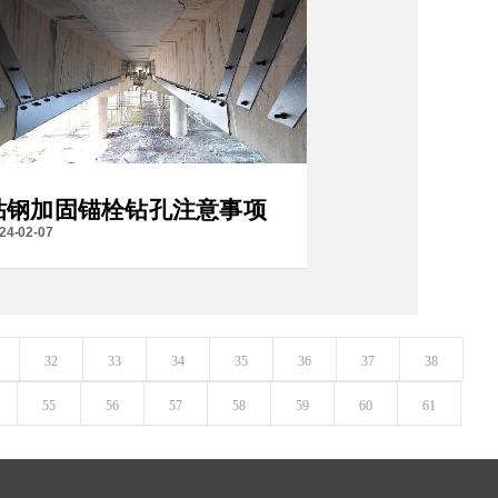
粘钢加固锚栓钻孔注意事项
24-02-07
32
33
34
35
36
37
38
55
56
57
58
59
60
61