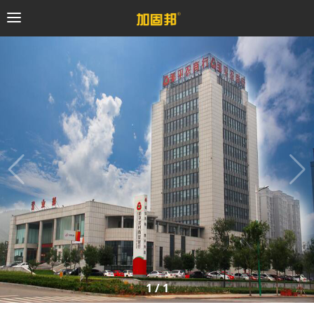
加固邦
碳纤维系统
粘钢加固系统
预应力系统
植筋锚固系统
砼修复系统
1
/
1
桥梁支座系统