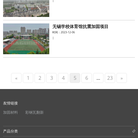
|
无锡学校体育馆抗震加固项目
时间：2023-12-06
|
«
1
2
3
4
5
6
...
23
»
友情链接
加固材料
彩钢瓦翻新
产品分类