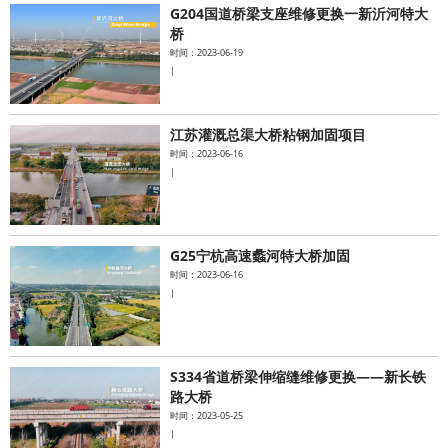
G204国道桥梁支座维修更换一新沂河特大
桥
时间：2023-06-19
|
江苏灌溉总渠大桥粘钢加固项目
时间：2023-06-16
|
G25宁杭高速蠡河特大桥加固
时间：2023-06-16
|
S334省道桥梁伸缩缝维修更换——新长铁
路大桥
时间：2023-05-25
|