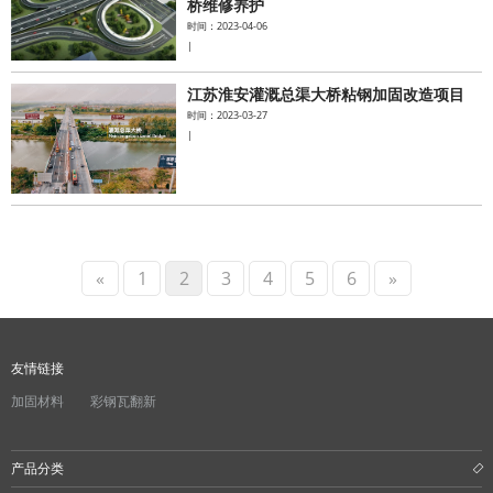
桥维修养护
时间：2023-04-06
|
江苏淮安灌溉总渠大桥粘钢加固改造项目
时间：2023-03-27
|
«
1
2
3
4
5
6
»
友情链接
加固材料
彩钢瓦翻新
产品分类