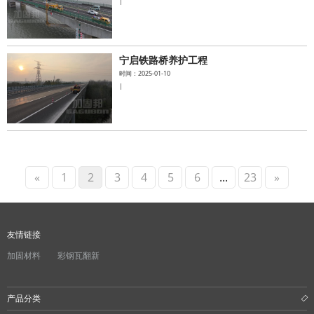
|
宁启铁路桥养护工程
时间：2025-01-10
|
«
1
2
3
4
5
6
...
23
»
友情链接
加固材料
彩钢瓦翻新
产品分类