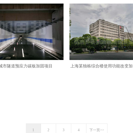
城市隧道预应力碳板加固项目
上海某独栋综合楼使用功能改变加
1
2
3
4
下一页>>