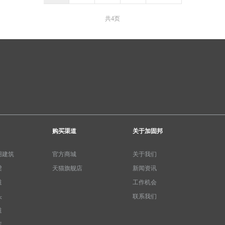
共4页
购买渠道
关于加固邦
用建筑
官方商城
关于我们
梁
天猫旗舰店
新闻资讯
道
工作机会
头
联系我们
道
库