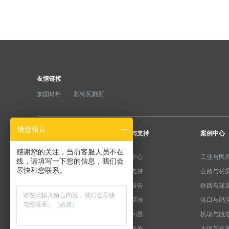
友情链接
加固材料
彩钢瓦翻新
请您留言
产品分类
服务与支持
案例中心
感谢您的关注，当前客服人员不在
纤维加固系统
下载中心
工业与民
线，请填写一下您的信息，我们会
尽快和您联系。
粘钢加固系统
产品支持
公路与桥
预应力系统
检测报告
铁路与隧
水泥基系统
规范标准
港口与码
植筋锚固系统
常见问题
机场与航
裂缝修复系统
售后服务
大坝与水