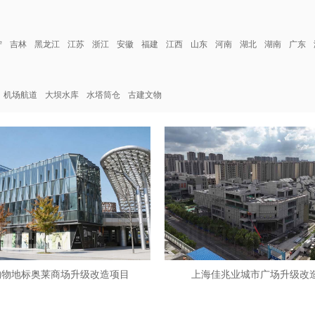
宁
吉林
黑龙江
江苏
浙江
安徽
福建
江西
山东
河南
湖北
湖南
广东
机场航道
大坝水库
水塔筒仓
古建文物
购物地标奥莱商场升级改造项目
上海佳兆业城市广场升级改