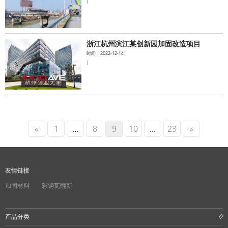
|
浙江杭州滨江某创新园加固改造项目
时间：2022-12-14
|
«
1
...
8
9
10
...
23
»
友情链接
加固材料
彩钢瓦翻新
产品分类