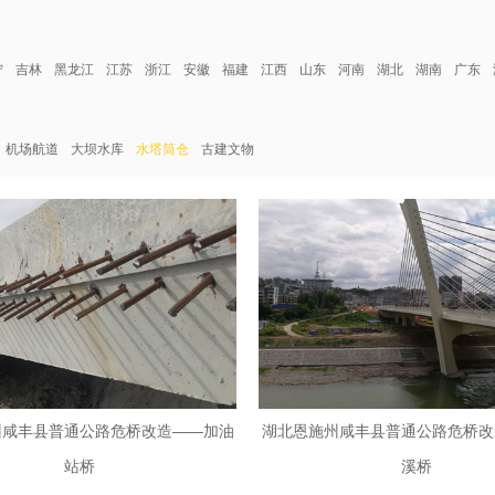
宁
吉林
黑龙江
江苏
浙江
安徽
福建
江西
山东
河南
湖北
湖南
广东
机场航道
大坝水库
水塔筒仓
古建文物
州咸丰县普通公路危桥改造——加油
湖北恩施州咸丰县普通公路危桥改
站桥
溪桥