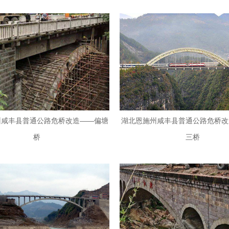
州咸丰县普通公路危桥改造——偏塘
湖北恩施州咸丰县普通公路危桥改
桥
三桥