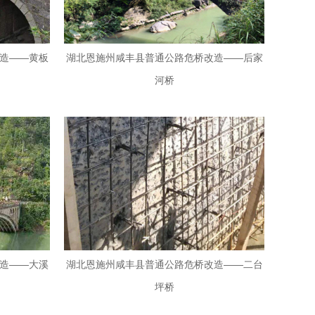
造——黄板
湖北恩施州咸丰县普通公路危桥改造——后家
河桥
造——大溪
湖北恩施州咸丰县普通公路危桥改造——二台
坪桥