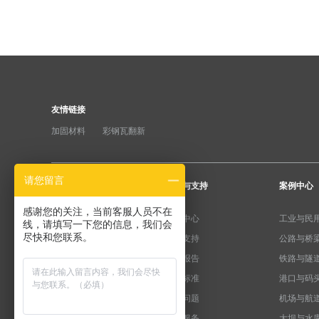
友情链接
加固材料
彩钢瓦翻新
请您留言
产品分类
服务与支持
案例中心
感谢您的关注，当前客服人员不在
纤维加固系统
下载中心
工业与民
线，请填写一下您的信息，我们会
尽快和您联系。
粘钢加固系统
产品支持
公路与桥
预应力系统
检测报告
铁路与隧
水泥基系统
规范标准
港口与码
植筋锚固系统
常见问题
机场与航
裂缝修复系统
售后服务
大坝与水