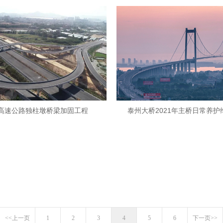
高速公路独柱墩桥梁加固工程
泰州大桥2021年主桥日常养护
<<上一页
1
2
3
4
5
6
下一页>>