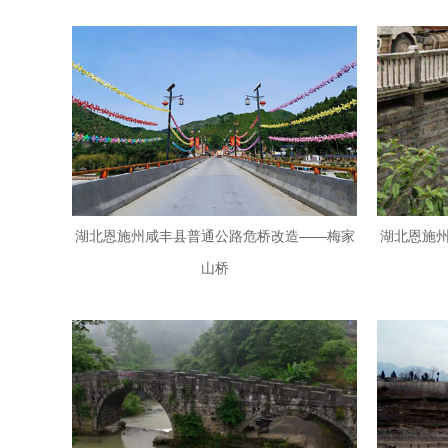
湖北恩施州咸丰县普通公路危桥改造——梅家
湖北恩施
山桥