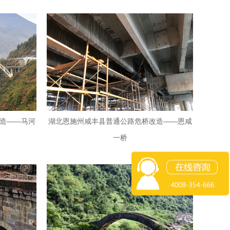
造——马河
湖北恩施州咸丰县普通公路危桥改造——恩咸
一桥