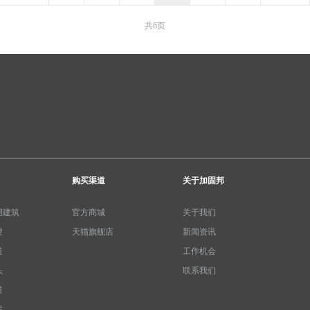
共6页
购买渠道
关于加固邦
用建筑
官方商城
关于我们
梁
天猫旗舰店
新闻资讯
道
工作机会
头
联系我们
道
库