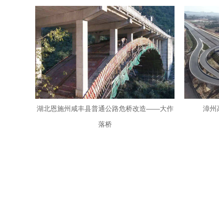
湖北恩施州咸丰县普通公路危桥改造——大作
漳州
落桥