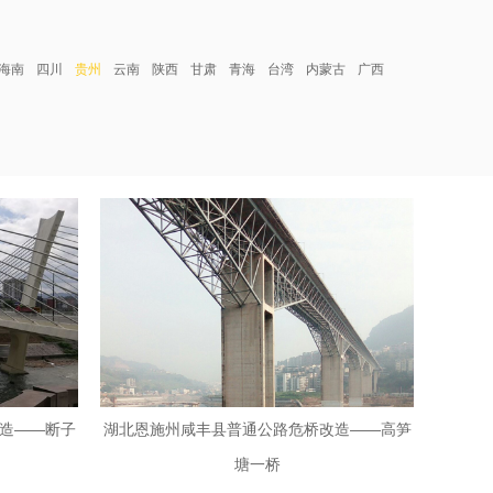
海南
四川
贵州
云南
陕西
甘肃
青海
台湾
内蒙古
广西
造——断子
湖北恩施州咸丰县普通公路危桥改造——高笋
塘一桥