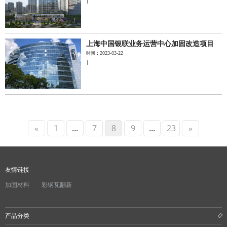
|
上海中国银联业务运营中心加固改造项目
时间：2023-03-22
|
«
1
...
7
8
9
...
23
»
友情链接
加固材料
彩钢瓦翻新
产品分类