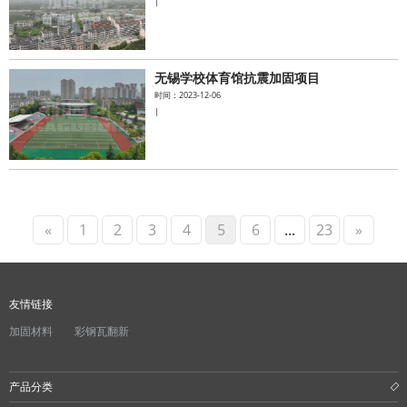
|
无锡学校体育馆抗震加固项目
时间：2023-12-06
|
«
1
2
3
4
5
6
...
23
»
友情链接
加固材料
彩钢瓦翻新
产品分类