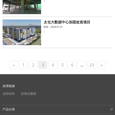
|
太仓大数据中心加固改造项目
时间：2024-07-25
|
«
1
2
3
4
5
6
...
23
»
友情链接
加固材料
彩钢瓦翻新
产品分类