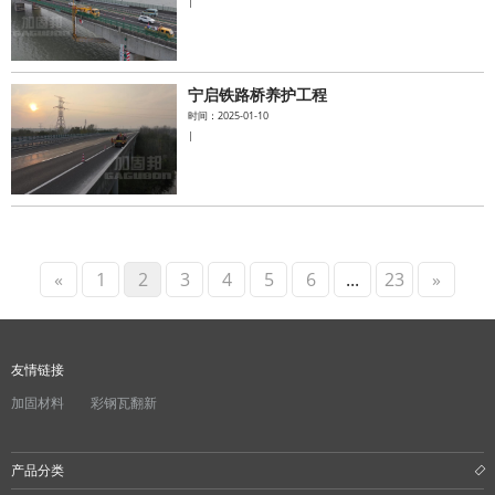
|
宁启铁路桥养护工程
时间：2025-01-10
|
«
1
2
3
4
5
6
...
23
»
友情链接
加固材料
彩钢瓦翻新
产品分类