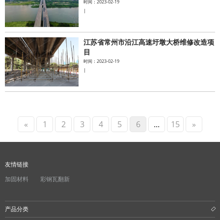
时间：2023-02-19
|
江苏省常州市沿江高速圩墩大桥维修改造项
目
时间：2023-02-19
|
«
1
2
3
4
5
6
...
15
»
友情链接
加固材料
彩钢瓦翻新
产品分类