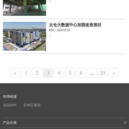
|
太仓大数据中心加固改造项目
时间：2024-07-25
|
«
1
2
3
4
5
6
...
23
»
友情链接
加固材料
彩钢瓦翻新
产品分类