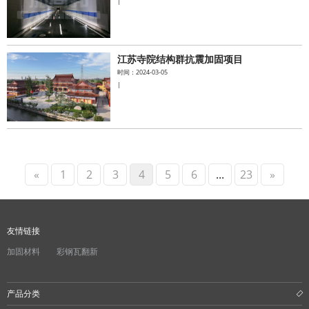
|
江苏寺院结构群抗震加固项目
时间：2024-03-05
|
«
1
2
3
4
5
6
...
23
»
友情链接
加固材料
彩钢瓦翻新
产品分类