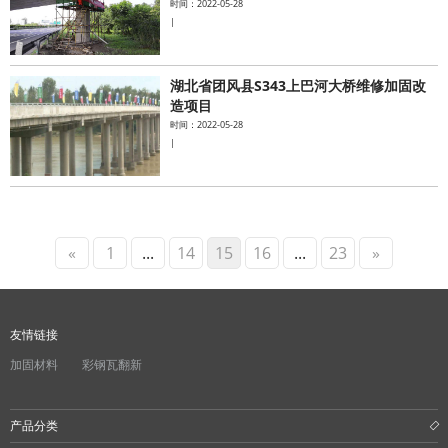
时间：2022-05-28
|
湖北省团风县S343上巴河大桥维修加固改
造项目
时间：2022-05-28
|
«
1
...
14
15
16
...
23
»
友情链接
加固材料
彩钢瓦翻新
产品分类