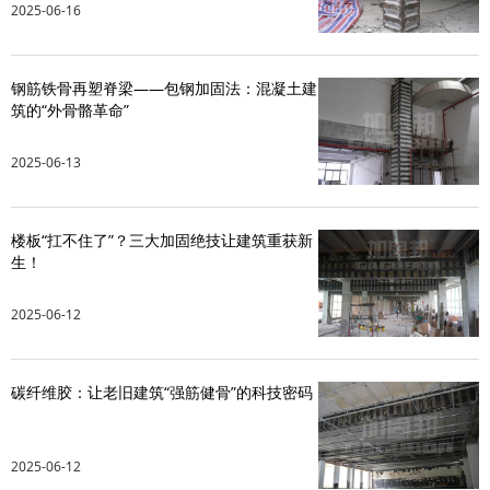
2025-06-16
水泥基系统
钢筋铁骨再塑脊梁——包钢加固法：混凝土建
新能源系统
筑的“外骨骼革命”
案例中心
2025-06-13
楼板“扛不住了”？三大加固绝技让建筑重获新
生！
2025-06-12
碳纤维胶：让老旧建筑“强筋健骨”的科技密码
2025-06-12