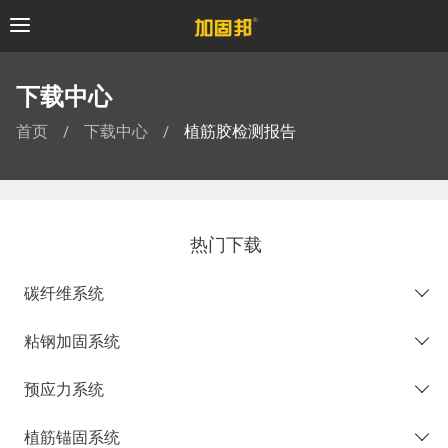
加固邦
下载中心
首页
下载中心
植筋胶检测报告
/
/
加固材料
加固施工
热门下载
加固劳务
碳纤维系统
加固设计
粘钢加固系统
服务与支持
预应力系统
加固案例
植筋锚固系统