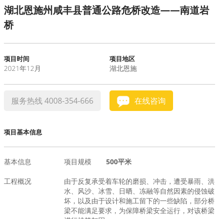
湖北恩施州咸丰县普通公路危桥改造——南道岩
水泥基系统
桥
新能源系统
项目时间
项目地区
2021年12月
湖北恩施
案例中心
服务热线 4008-354-666
在线咨询
项目基本信息
基本信息
项目规模
500平米
工程概况
由于反复承受着车轮的磨损、冲击，遭受暴雨、洪
水、风沙、冰雪、日晒、冻融等自然因素的侵蚀破
坏，以及由于设计和施工留下的一些缺陷，部分桥
梁不能满足要求，为保障桥梁安全运行，对该桥梁