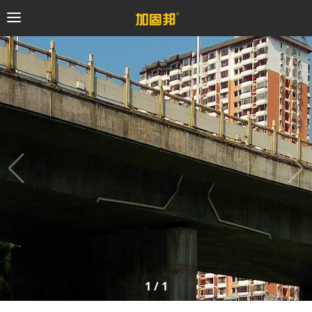
加固邦
碳纤维系统
粘钢加固系统
预应力系统
植筋锚固系统
砼修复系统
1
/
1
桥梁支座系统