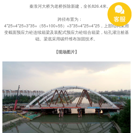
秦淮河大桥为老桥拆除新建，全长826.4米。
跨径布置为：
4*25+4*25+3*35+（55+100+55）+3*35+4*25+4*25，上部结构采用
变截面预应力砼连续箱梁及装配式预应力砼组合箱梁，钻孔灌注桩基
础。梁底采用碳纤维布加固技术。
【现场图片】