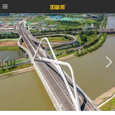
加固邦
碳纤维系统
粘钢加固系统
预应力系统
植筋锚固系统
砼修复系统
1
/
2
桥梁支座系统