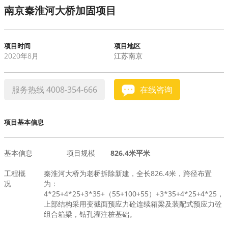
南京秦淮河大桥加固项目
水泥基系统
新能源系统
项目时间
项目地区
2020年8月
江苏南京
案例中心
服务热线 4008-354-666
在线咨询
项目基本信息
基本信息
项目规模
826.4米平米
工程概
秦淮河大桥为老桥拆除新建，全长826.4米，跨径布置
况
为：
4*25+4*25+3*35+（55+100+55）+3*35+4*25+4*25，
上部结构采用变截面预应力砼连续箱梁及装配式预应力砼
组合箱梁，钻孔灌注桩基础。